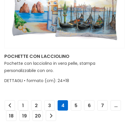
POCHETTE CON LACCIOLINO
Pochette con lacciolino in vera pelle, stampa
personalizzabile con oro.
DETTAGLI • formato (cm): 24×18
MINIMI • 30
1
2
3
4
5
6
7
…
18
19
20