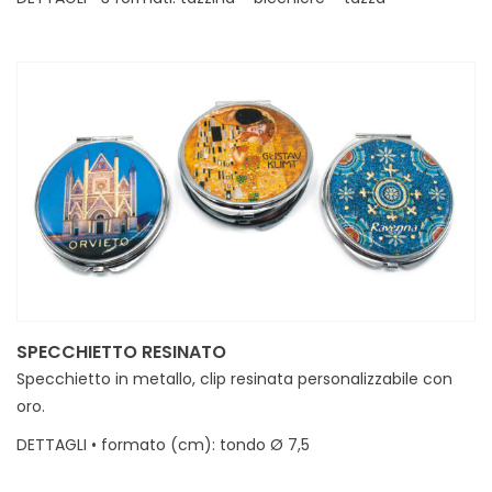
MINIMI • 40 (per modello)
[rev_slider alias="palle_360-11" slidertitle="ceramica_360"]
[/rev_slider]
SPECCHIETTO RESINATO
Specchietto in metallo, clip resinata personalizzabile con
oro.
DETTAGLI • formato (cm): tondo Ø 7,5
MINIMI • 96