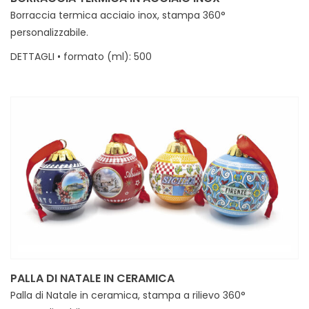
Borraccia termica acciaio inox, stampa 360°
personalizzabile.
DETTAGLI • formato (ml): 500
MINIMI • 30 (divisibili fino a 2 immagini)
[rev_slider alias="palle_360-1" slidertitle="borracce_360"]
[/rev_slider]
PALLA DI NATALE IN CERAMICA
Palla di Natale in ceramica, stampa a rilievo 360°