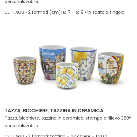
personalizzabile.
DETTAGLI • 2 formati (cm): Ø 7 – Ø 8 • in scatola singola
COLORI DISPONIBILI • blu, arancio, verde, rosso, celeste, nero
MINIMI • 40
[rev_slider alias="slider-1" slidertitle="Slider 1"][/rev_slider]
TAZZA, BICCHIERE, TAZZINA IN CERAMICA
Tazza, bicchiere, tazzina in ceramica, stampa a rilievo 360°
personalizzabile.
DETTAGLI • 3 formati: tazzina – bicchiere – tazza