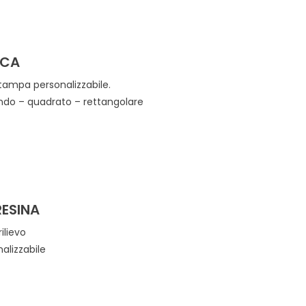
ICA
tampa personalizzabile.
ondo – quadrato – rettangolare
RESINA
ilievo
rsonalizzabile