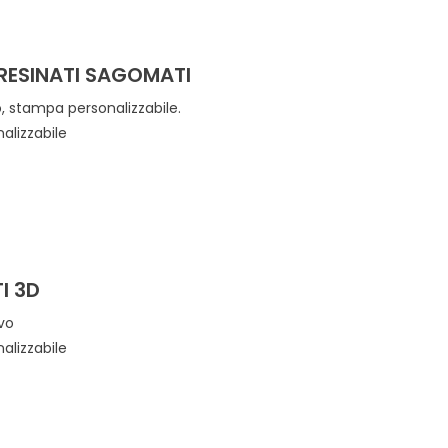
RESINATI SAGOMATI
, stampa personalizzabile.
rsonalizzabile
I 3D
evo
rsonalizzabile