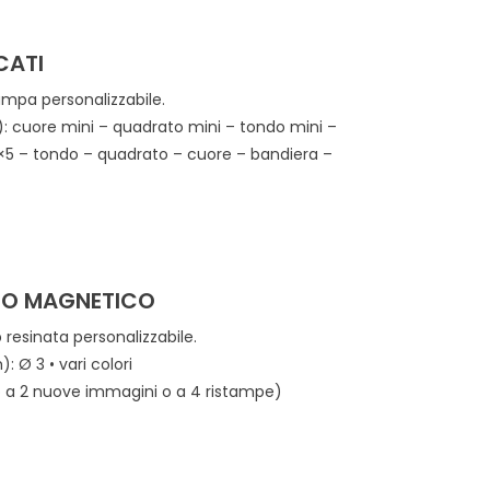
CATI
ampa personalizzabile.
: cuore mini – quadrato mini – tondo mini –
12×5 – tondo – quadrato – cuore – bandiera –
TO MAGNETICO
resinata personalizzabile.
 Ø 3 • vari colori
fino a 2 nuove immagini o a 4 ristampe)