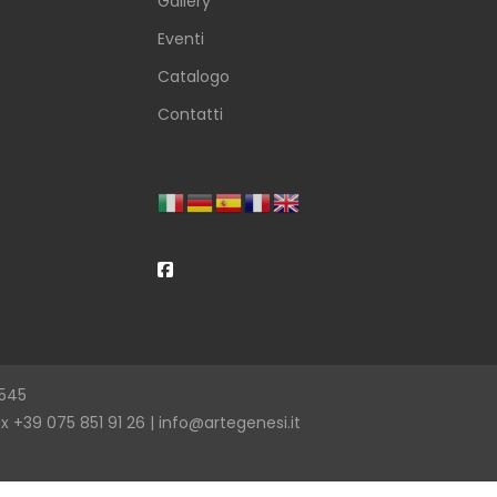
Gallery
Eventi
Catalogo
Contatti
0545
ax +39 075 851 91 26 |
info@artegenesi.it