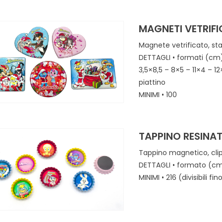
MAGNETI VETRIFI
Magnete vetrificato, st
DETTAGLI • formati (cm)
3,5×8,5 – 8×5 – 11×4 – 
piattino
MINIMI • 100
TAPPINO RESINA
Tappino magnetico, clip 
DETTAGLI • formato (cm):
MINIMI • 216 (divisibili 