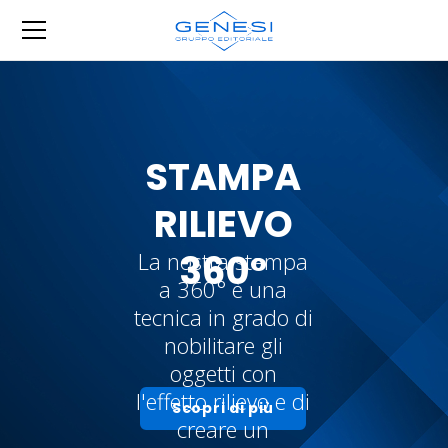
STAMPA
RILIEVO
360°
La nostra stampa
a 360° è una
tecnica in grado di
nobilitare gli
oggetti con
l'effetto rilievo e di
Scopri di più
creare un