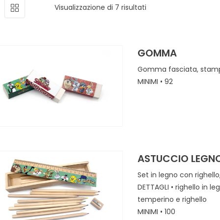
Ordina in base al più
Visualizzazione di 7 risultati
GOMMA
Gomma fasciata, stampa
MINIMI • 92
ASTUCCIO LEGN
Set in legno con righell
DETTAGLI • righello in l
temperino e righello
MINIMI • 100