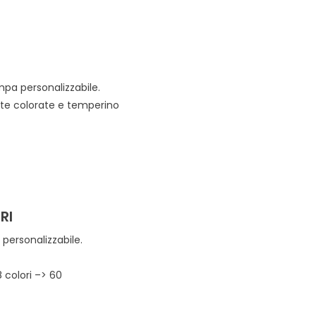
mpa personalizzabile.
tite colorate e temperino
RI
personalizzabile.
8 colori –> 60