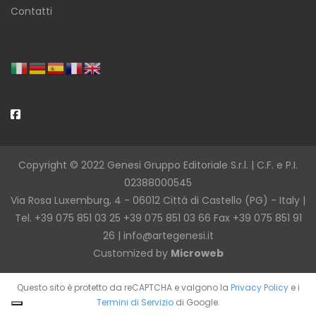
Contatti
Copyright © 2022 Genesi Gruppo Editoriale S.r.l. | C.F. e P.I.
02388000545
Via Rosa Luxemburg, 4 - 06012 Città di Castello (PG) - Italy |
Tel. +39 075 851 03 25 +39 075 851 03 66 Fax +39 075 851 91
26 |
info@artegenesi.it
Customized by
Microweb
Questo sito è protetto da reCAPTCHA e valgono la
Privacy Policy
e i
Termini di Servizio
di Google.