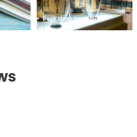
Book shop museali
ws