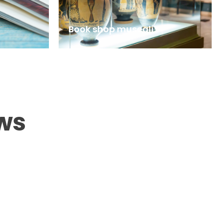
Book shop museali
ws