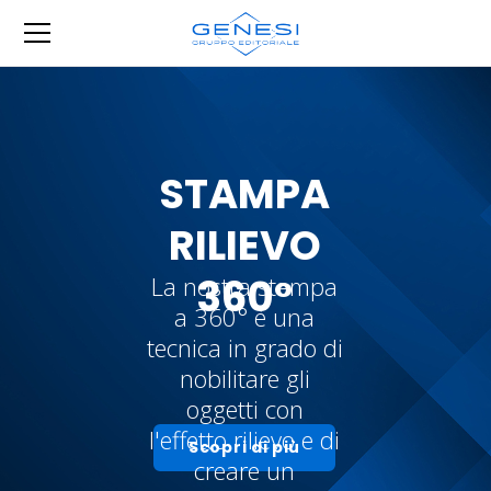
STAMPA
RILIEVO
360°
La nostra stampa
a 360° è una
tecnica in grado di
nobilitare gli
oggetti con
l'effetto rilievo e di
Scopri di più
creare un