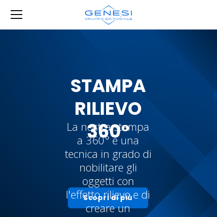
STAMPA
RILIEVO
360°
La nostra stampa
a 360° è una
tecnica in grado di
nobilitare gli
oggetti con
l'effetto rilievo e di
Scopri di più
creare un