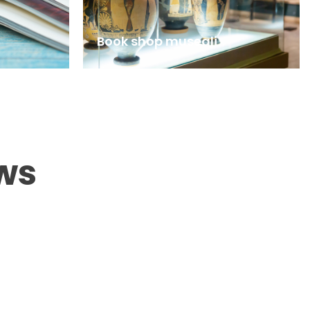
Book shop museali
ws