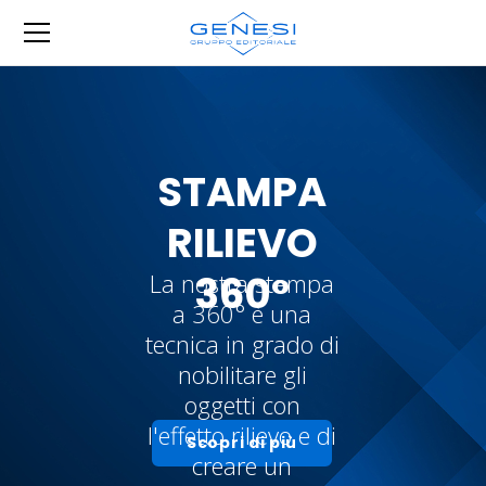
STAMPA
RILIEVO
360°
La nostra stampa
a 360° è una
tecnica in grado di
nobilitare gli
oggetti con
l'effetto rilievo e di
Scopri di più
creare un