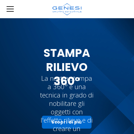
STAMPA
RILIEVO
360°
La nostra stampa
a 360° è una
tecnica in grado di
nobilitare gli
oggetti con
l'effetto rilievo e di
Scopri di più
creare un