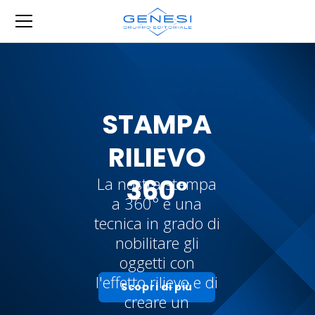
STAMPA
RILIEVO
360°
La nostra stampa
a 360° è una
tecnica in grado di
nobilitare gli
oggetti con
l'effetto rilievo e di
Scopri di più
creare un