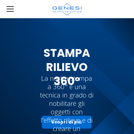
STAMPA
RILIEVO
360°
La nostra stampa
a 360° è una
tecnica in grado di
nobilitare gli
oggetti con
l'effetto rilievo e di
Scopri di più
creare un