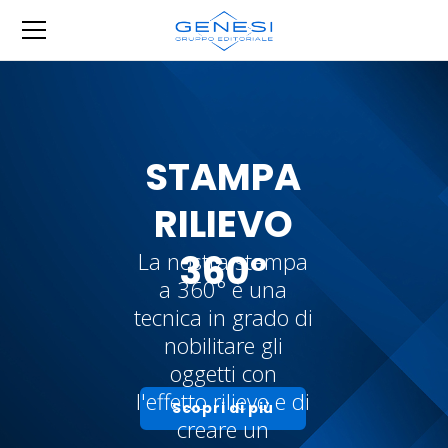
STAMPA
RILIEVO
360°
La nostra stampa
a 360° è una
tecnica in grado di
nobilitare gli
oggetti con
l'effetto rilievo e di
Scopri di più
creare un