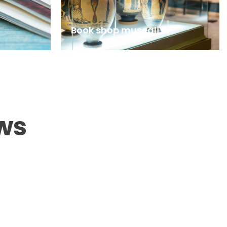
Book shop museali
ws