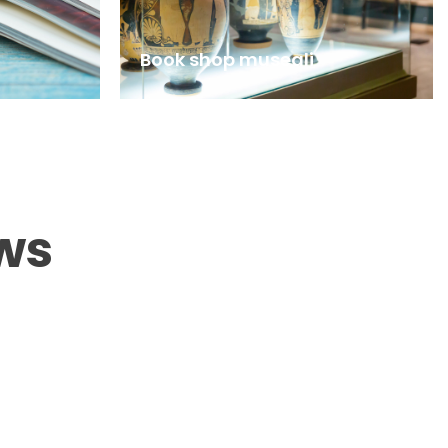
Book shop museali
ws