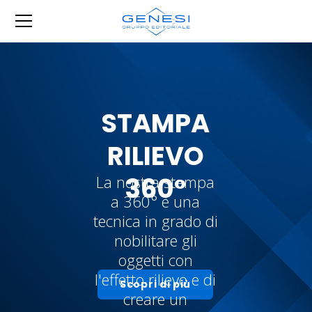
STAMPA
RILIEVO
360°
La nostra stampa
a 360° è una
tecnica in grado di
nobilitare gli
oggetti con
l'effetto rilievo e di
Scopri di più
creare un