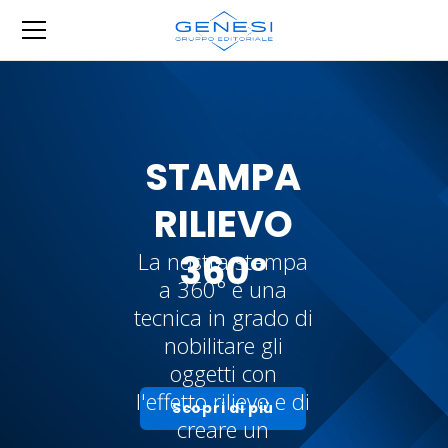
STAMPA
RILIEVO
360°
La nostra stampa
a 360° è una
tecnica in grado di
nobilitare gli
oggetti con
l'effetto rilievo e di
Scopri di più
creare un