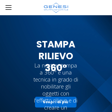
STAMPA
RILIEVO
360°
La nostra stampa
a 360° è una
tecnica in grado di
nobilitare gli
oggetti con
l'effetto rilievo e di
Scopri di più
creare un