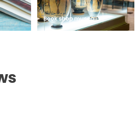
Book shop museali
ws