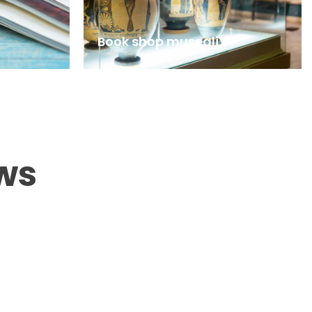
Book shop museali
ws