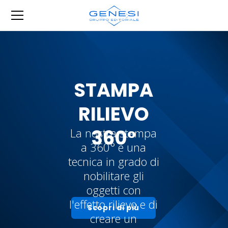
STAMPA
RILIEVO
360°
La nostra stampa
a 360° è una
tecnica in grado di
nobilitare gli
oggetti con
l'effetto rilievo e di
Scopri di più
creare un