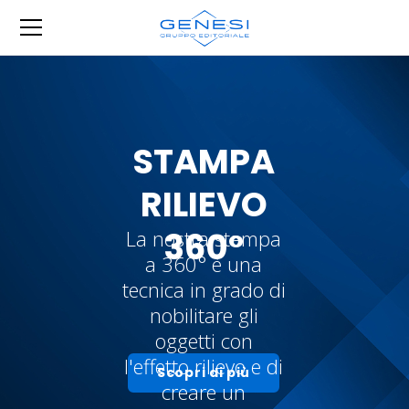
STAMPA
RILIEVO
360°
La nostra stampa
a 360° è una
tecnica in grado di
nobilitare gli
oggetti con
l'effetto rilievo e di
Scopri di più
creare un