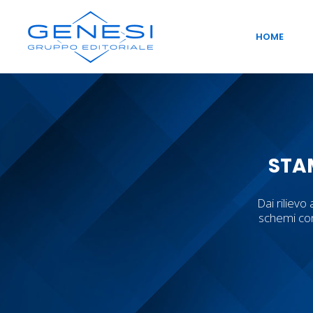
HOME
STA
Dai rilievo 
schemi con