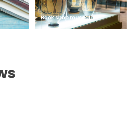
Book shop museali
ws