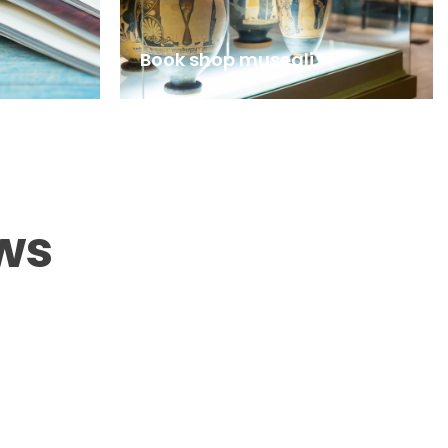
Book shop museali
ws