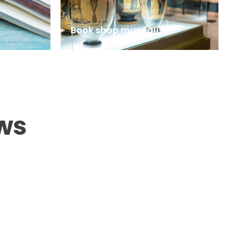
Book shop museali
ws