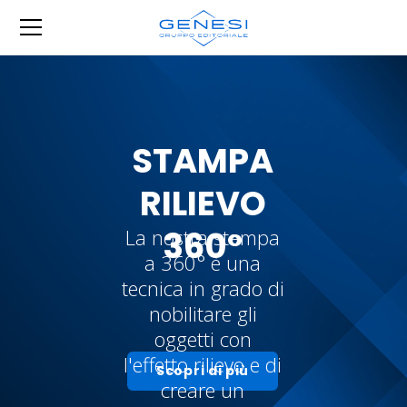
STAMPA
RILIEVO
360°
La nostra stampa
a 360° è una
tecnica in grado di
nobilitare gli
oggetti con
l'effetto rilievo e di
Scopri di più
creare un