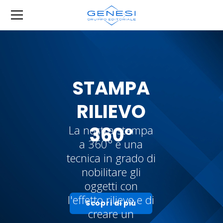
STAMPA
RILIEVO
360°
La nostra stampa
a 360° è una
tecnica in grado di
nobilitare gli
oggetti con
l'effetto rilievo e di
Scopri di più
creare un